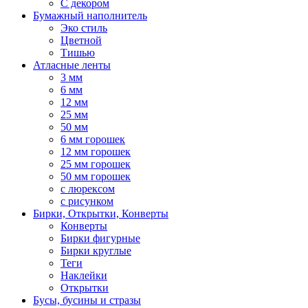
С декором
Бумажный наполнитель
Эко стиль
Цветной
Тишью
Атласные ленты
3 мм
6 мм
12 мм
25 мм
50 мм
6 мм горошек
12 мм горошек
25 мм горошек
50 мм горошек
с люрексом
с рисунком
Бирки, Oткрытки, Конверты
Конверты
Бирки фигурные
Бирки круглые
Теги
Наклейки
Открытки
Бусы, бусины и стразы