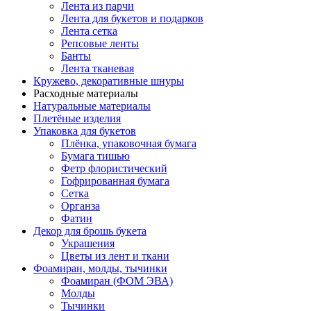
Лента из парчи
Лента для букетов и подарков
Лента сетка
Репсовые ленты
Банты
Лента тканевая
Кружево, декоративные шнуры
Расходные материалы
Натуральные материалы
Плетёные изделия
Упаковка для букетов
Плёнка, упаковочная бумага
Бумага тишью
Фетр флористический
Гофрированная бумага
Сетка
Органза
Фатин
Декор для брошь букета
Украшения
Цветы из лент и ткани
Фоамиран, молды, тычинки
Фоамиран (ФОМ ЭВА)
Молды
Тычинки