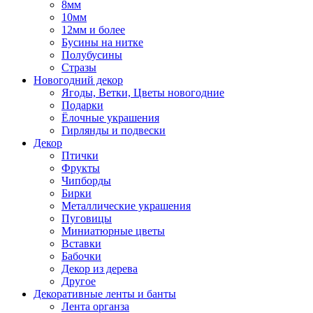
8мм
10мм
12мм и более
Бусины на нитке
Полубусины
Стразы
Новогодний декор
Ягоды, Ветки, Цветы новогодние
Подарки
Ёлочные украшения
Гирлянды и подвески
Декор
Птички
Фрукты
Чипборды
Бирки
Металлические украшения
Пуговицы
Миниатюрные цветы
Вставки
Бабочки
Декор из дерева
Другое
Декоративные ленты и банты
Лента органза