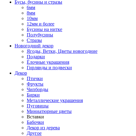
Бусы, бусины и стразы
6мм
8мм
10мм
12мм и более
Бусины на нитке
Полубусины
Стразы
Новогодний декор
Ягоды, Ветки, Цветы новогодние
Подарки
Ёлочные украшения
Гирлянды и подвески
Декор
Птички
Фрукты
Чипборды
Бирки
Металлические украшения
Пуговицы
Миниатюрные цветы
Вставки
Бабочки
Декор из дерева
Другое