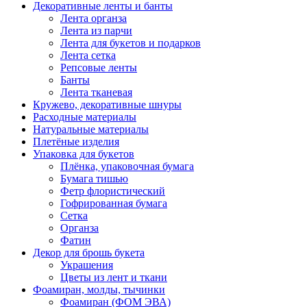
Декоративные ленты и банты
Лента органза
Лента из парчи
Лента для букетов и подарков
Лента сетка
Репсовые ленты
Банты
Лента тканевая
Кружево, декоративные шнуры
Расходные материалы
Натуральные материалы
Плетёные изделия
Упаковка для букетов
Плёнка, упаковочная бумага
Бумага тишью
Фетр флористический
Гофрированная бумага
Сетка
Органза
Фатин
Декор для брошь букета
Украшения
Цветы из лент и ткани
Фоамиран, молды, тычинки
Фоамиран (ФОМ ЭВА)