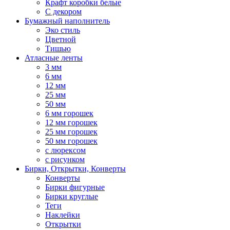
Крафт коробки белые
С декором
Бумажный наполнитель
Эко стиль
Цветной
Тишью
Атласные ленты
3 мм
6 мм
12 мм
25 мм
50 мм
6 мм горошек
12 мм горошек
25 мм горошек
50 мм горошек
с люрексом
с рисунком
Бирки, Oткрытки, Конверты
Конверты
Бирки фигурные
Бирки круглые
Теги
Наклейки
Открытки