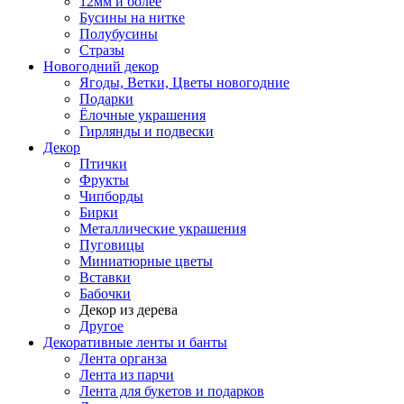
12мм и более
Бусины на нитке
Полубусины
Стразы
Новогодний декор
Ягоды, Ветки, Цветы новогодние
Подарки
Ёлочные украшения
Гирлянды и подвески
Декор
Птички
Фрукты
Чипборды
Бирки
Металлические украшения
Пуговицы
Миниатюрные цветы
Вставки
Бабочки
Декор из дерева
Другое
Декоративные ленты и банты
Лента органза
Лента из парчи
Лента для букетов и подарков