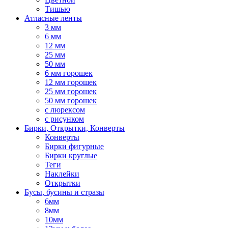
Тишью
Атласные ленты
3 мм
6 мм
12 мм
25 мм
50 мм
6 мм горошек
12 мм горошек
25 мм горошек
50 мм горошек
с люрексом
с рисунком
Бирки, Oткрытки, Конверты
Конверты
Бирки фигурные
Бирки круглые
Теги
Наклейки
Открытки
Бусы, бусины и стразы
6мм
8мм
10мм