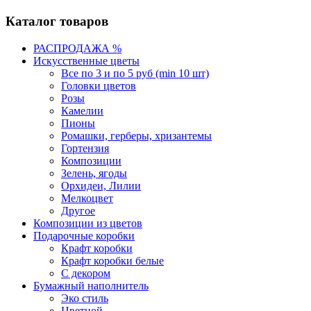
Каталог товаров
РАСПРОДАЖА %
Искусственные цветы
Все по 3 и по 5 руб (min 10 шт)
Головки цветов
Розы
Камелии
Пионы
Ромашки, герберы, хризантемы
Гортензия
Композиции
Зелень, ягоды
Орхидеи, Лилии
Мелкоцвет
Другое
Композиции из цветов
Подарочные коробки
Крафт коробки
Крафт коробки белые
С декором
Бумажный наполнитель
Эко стиль
Цветной