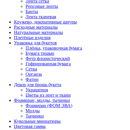
Лента сетка
Репсовые ленты
Банты
Лента тканевая
Кружево, декоративные шнуры
Расходные материалы
Натуральные материалы
Плетёные изделия
Упаковка для букетов
Плёнка, упаковочная бумага
Бумага тишью
Фетр флористический
Гофрированная бумага
Сетка
Органза
Фатин
Декор для брошь букета
Украшения
Цветы из лент и ткани
Фоамиран, молды, тычинки
Фоамиран (ФОМ ЭВА)
Молды
Тычинки
Кукольные миниатюры
Цветовая гамма