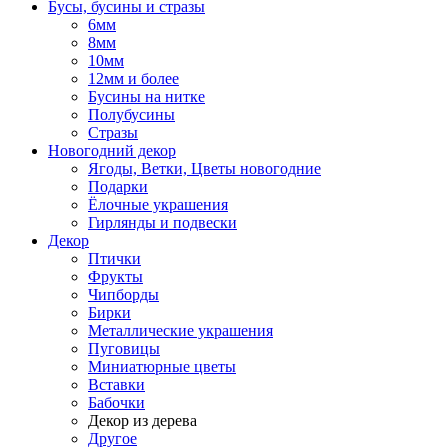
Бусы, бусины и стразы
6мм
8мм
10мм
12мм и более
Бусины на нитке
Полубусины
Стразы
Новогодний декор
Ягоды, Ветки, Цветы новогодние
Подарки
Ёлочные украшения
Гирлянды и подвески
Декор
Птички
Фрукты
Чипборды
Бирки
Металлические украшения
Пуговицы
Миниатюрные цветы
Вставки
Бабочки
Декор из дерева
Другое