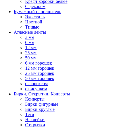
Крафт коробки белые
С декором
Бумажный наполнитель
Эко стиль
Цветной
Тишью
Атласные ленты
3 мм
6 мм
12 мм
25 мм
50 мм
6 мм горошек
12 мм горошек
25 мм горошек
50 мм горошек
с люрексом
с рисунком
Бирки, Oткрытки, Конверты
Конверты
Бирки фигурные
Бирки круглые
Теги
Наклейки
Открытки