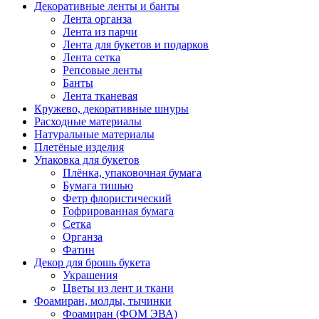
Декоративные ленты и банты
Лента органза
Лента из парчи
Лента для букетов и подарков
Лента сетка
Репсовые ленты
Банты
Лента тканевая
Кружево, декоративные шнуры
Расходные материалы
Натуральные материалы
Плетёные изделия
Упаковка для букетов
Плёнка, упаковочная бумага
Бумага тишью
Фетр флористический
Гофрированная бумага
Сетка
Органза
Фатин
Декор для брошь букета
Украшения
Цветы из лент и ткани
Фоамиран, молды, тычинки
Фоамиран (ФОМ ЭВА)