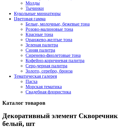
Молды
Тычинки
Кукольные миниатюры
Цветовая гамма
Белые, молочные, бежевые тона
Розово-малиновые тона
Красные тона
Оранжево-желтые тона
Зеленая палитра
Синяя палитра
Сиренево-фиолетовые тона
Кофейно-коричневая палитра
Серо-черная палитра
Золото, серебро, бронза
Тематическая галерея
Пасха
Морская тематика
Свадебная флористика
Каталог товаров
Декоративный элемент Скворечник
белый, шт