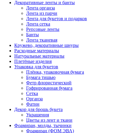
Декоративные ленты и банты
Лента органза
Лента из парчи
Лента для букетов и подарков
Лента сетка
Репсовые ленты
Банты
Лента тканевая
Кружево, декоративные шнуры
Расходные материалы
Натуральные материалы
Плетёные изделия
Упаковка для букетов
Плёнка, упаковочная бумага
Бумага тишью
Фетр флористический
Гофрированная бумага
Сетка
Органза
Фатин
Декор для брошь букета
Украшения
Цветы из лент и ткани
Фоамиран, молды, тычинки
Фоамиран (ФОМ ЭВА)