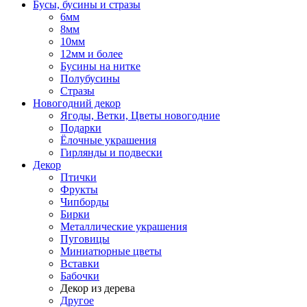
Бусы, бусины и стразы
6мм
8мм
10мм
12мм и более
Бусины на нитке
Полубусины
Стразы
Новогодний декор
Ягоды, Ветки, Цветы новогодние
Подарки
Ёлочные украшения
Гирлянды и подвески
Декор
Птички
Фрукты
Чипборды
Бирки
Металлические украшения
Пуговицы
Миниатюрные цветы
Вставки
Бабочки
Декор из дерева
Другое