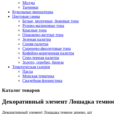
Молды
Тычинки
Кукольные миниатюры
Цветовая гамма
Белые, молочные, бежевые тона
Розово-малиновые тона
Красные тона
Оранжево-желтые тона
Зеленая палитра
Синяя палитра
Сиренево-фиолетовые тона
Кофейно-коричневая палитра
Серо-черная палитра
Золото, серебро, бронза
Тематическая галерея
Пасха
Морская тематика
Свадебная флористика
Каталог товаров
Декоративный элемент Лошадка темное
Декоративный элемент Лошадка темное дерево, шт