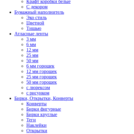
Крафт коробки белые
С декором
Бумажный наполнитель
Эко стиль
Цветной
Тишью
Атласные ленты
3 мм
6 мм
12 мм
25 мм
50 мм
6 мм горошек
12 мм горошек
25 мм горошек
50 мм горошек
с люрексом
с рисунком
Бирки, Oткрытки, Конверты
Конверты
Бирки фигурные
Бирки круглые
Теги
Наклейки
Открытки