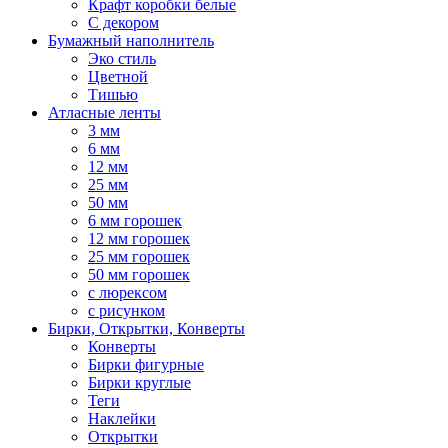
Крафт коробки белые
С декором
Бумажный наполнитель
Эко стиль
Цветной
Тишью
Атласные ленты
3 мм
6 мм
12 мм
25 мм
50 мм
6 мм горошек
12 мм горошек
25 мм горошек
50 мм горошек
с люрексом
с рисунком
Бирки, Oткрытки, Конверты
Конверты
Бирки фигурные
Бирки круглые
Теги
Наклейки
Открытки