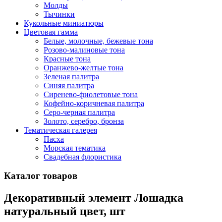
Молды
Тычинки
Кукольные миниатюры
Цветовая гамма
Белые, молочные, бежевые тона
Розово-малиновые тона
Красные тона
Оранжево-желтые тона
Зеленая палитра
Синяя палитра
Сиренево-фиолетовые тона
Кофейно-коричневая палитра
Серо-черная палитра
Золото, серебро, бронза
Тематическая галерея
Пасха
Морская тематика
Свадебная флористика
Каталог товаров
Декоративный элемент Лошадка
натуральный цвет, шт