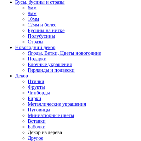
Бусы, бусины и стразы
6мм
8мм
10мм
12мм и более
Бусины на нитке
Полубусины
Стразы
Новогодний декор
Ягоды, Ветки, Цветы новогодние
Подарки
Ёлочные украшения
Гирлянды и подвески
Декор
Птички
Фрукты
Чипборды
Бирки
Металлические украшения
Пуговицы
Миниатюрные цветы
Вставки
Бабочки
Декор из дерева
Другое