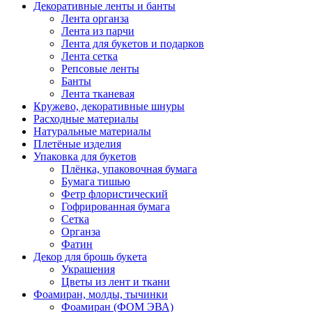
Декоративные ленты и банты
Лента органза
Лента из парчи
Лента для букетов и подарков
Лента сетка
Репсовые ленты
Банты
Лента тканевая
Кружево, декоративные шнуры
Расходные материалы
Натуральные материалы
Плетёные изделия
Упаковка для букетов
Плёнка, упаковочная бумага
Бумага тишью
Фетр флористический
Гофрированная бумага
Сетка
Органза
Фатин
Декор для брошь букета
Украшения
Цветы из лент и ткани
Фоамиран, молды, тычинки
Фоамиран (ФОМ ЭВА)