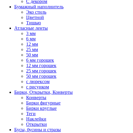
С декором
Бумажный наполнитель
Эко стиль
Цветной
Тишью
Атласные ленты
3 мм
6 мм
12 мм
25 мм
50 мм
6 мм горошек
12 мм горошек
25 мм горошек
50 мм горошек
с люрексом
с рисунком
Бирки, Oткрытки, Конверты
Конверты
Бирки фигурные
Бирки круглые
Теги
Наклейки
Открытки
Бусы, бусины и стразы