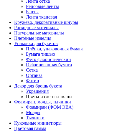
Лента сетка
Репсовые ленты
Банты
Лента тканевая
Кружево, декоративные шнуры
Расходные материалы
Натуральные материалы
Плетёные изделия
Упаковка для букетов
Плёнка, упаковочная бумага
Бумага тишью
Фетр флористический
Гофрированная бумага
Сетка
Органза
Фатин
Декор для брошь букета
Украшения
Цветы из лент и ткани
Фоамиран, молды, тычинки
Фоамиран (ФОМ ЭВА)
Молды
Тычинки
Кукольные миниатюры
Цветовая гамма