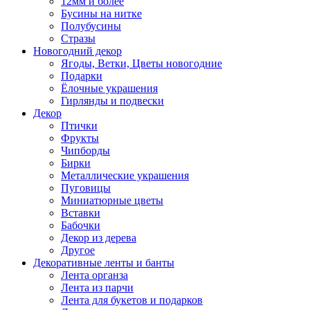
12мм и более
Бусины на нитке
Полубусины
Стразы
Новогодний декор
Ягоды, Ветки, Цветы новогодние
Подарки
Ёлочные украшения
Гирлянды и подвески
Декор
Птички
Фрукты
Чипборды
Бирки
Металлические украшения
Пуговицы
Миниатюрные цветы
Вставки
Бабочки
Декор из дерева
Другое
Декоративные ленты и банты
Лента органза
Лента из парчи
Лента для букетов и подарков