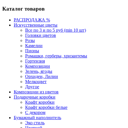
Каталог товаров
РАСПРОДАЖА %
Искусственные цветы
Все по 3 и по 5 руб (min 10 шт)
Головки цветов
Розы
Камелии
Пионы
Ромашки, герберы, хризантемы
Гортензия
Композиции
Зелень, ягоды
Орхидеи, Лилии
Мелкоцвет
Другое
Композиции из цветов
Подарочные коробки
Крафт коробки
Крафт коробки белые
С декором
Бумажный наполнитель
Эко стиль
Цветной