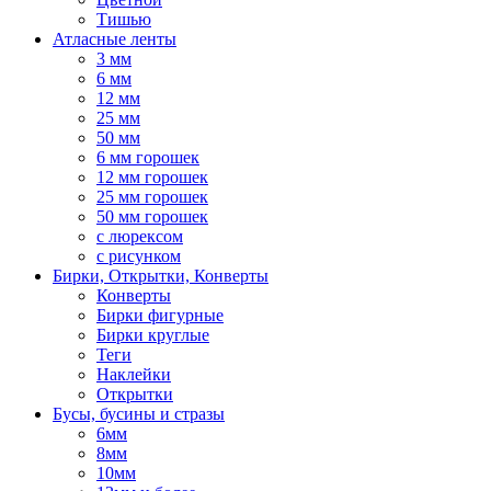
Тишью
Атласные ленты
3 мм
6 мм
12 мм
25 мм
50 мм
6 мм горошек
12 мм горошек
25 мм горошек
50 мм горошек
с люрексом
с рисунком
Бирки, Oткрытки, Конверты
Конверты
Бирки фигурные
Бирки круглые
Теги
Наклейки
Открытки
Бусы, бусины и стразы
6мм
8мм
10мм