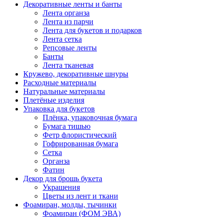
Декоративные ленты и банты
Лента органза
Лента из парчи
Лента для букетов и подарков
Лента сетка
Репсовые ленты
Банты
Лента тканевая
Кружево, декоративные шнуры
Расходные материалы
Натуральные материалы
Плетёные изделия
Упаковка для букетов
Плёнка, упаковочная бумага
Бумага тишью
Фетр флористический
Гофрированная бумага
Сетка
Органза
Фатин
Декор для брошь букета
Украшения
Цветы из лент и ткани
Фоамиран, молды, тычинки
Фоамиран (ФОМ ЭВА)