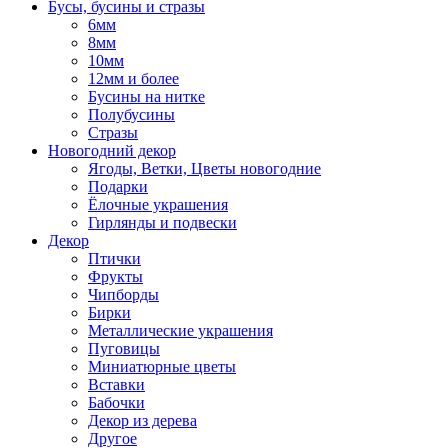
Бусы, бусины и стразы
6мм
8мм
10мм
12мм и более
Бусины на нитке
Полубусины
Стразы
Новогодний декор
Ягоды, Ветки, Цветы новогодние
Подарки
Ёлочные украшения
Гирлянды и подвески
Декор
Птички
Фрукты
Чипборды
Бирки
Металлические украшения
Пуговицы
Миниатюрные цветы
Вставки
Бабочки
Декор из дерева
Другое