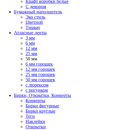
Крафт коробки белые
С декором
Бумажный наполнитель
Эко стиль
Цветной
Тишью
Атласные ленты
3 мм
6 мм
12 мм
25 мм
50 мм
6 мм горошек
12 мм горошек
25 мм горошек
50 мм горошек
с люрексом
с рисунком
Бирки, Oткрытки, Конверты
Конверты
Бирки фигурные
Бирки круглые
Теги
Наклейки
Открытки