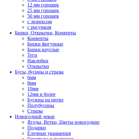
12 мм горошек
25 мм горошек
50 мм горошек
с люрексом
с рисунком
Бирки, Oткрытки, Конверты
Конверты
Бирки фигурные
Бирки круглые
Теги
Наклейки
Открытки
Бусы, бусины и стразы
6мм
8мм
10мм
12мм и более
Бусины на нитке
Полубусины
Стразы
Новогодний декор
Ягоды, Ветки, Цветы новогодние
Подарки
Ёлочные украшения
Гирлянды и подвески