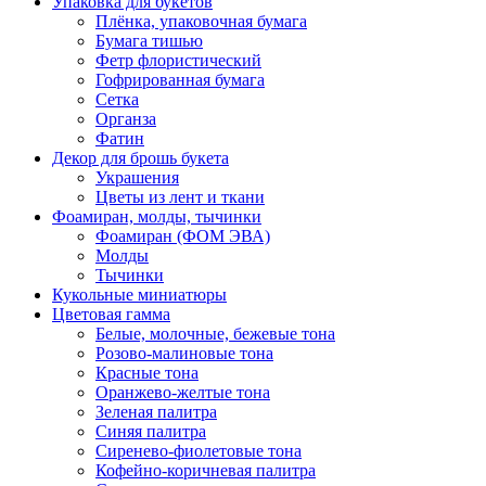
Упаковка для букетов
Плёнка, упаковочная бумага
Бумага тишью
Фетр флористический
Гофрированная бумага
Сетка
Органза
Фатин
Декор для брошь букета
Украшения
Цветы из лент и ткани
Фоамиран, молды, тычинки
Фоамиран (ФОМ ЭВА)
Молды
Тычинки
Кукольные миниатюры
Цветовая гамма
Белые, молочные, бежевые тона
Розово-малиновые тона
Красные тона
Оранжево-желтые тона
Зеленая палитра
Синяя палитра
Сиренево-фиолетовые тона
Кофейно-коричневая палитра