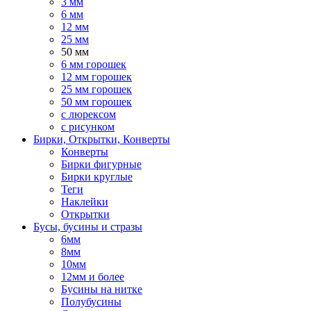
3 мм
6 мм
12 мм
25 мм
50 мм
6 мм горошек
12 мм горошек
25 мм горошек
50 мм горошек
с люрексом
с рисунком
Бирки, Oткрытки, Конверты
Конверты
Бирки фигурные
Бирки круглые
Теги
Наклейки
Открытки
Бусы, бусины и стразы
6мм
8мм
10мм
12мм и более
Бусины на нитке
Полубусины