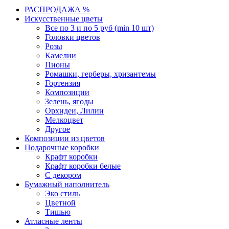
РАСПРОДАЖА %
Искусственные цветы
Все по 3 и по 5 руб (min 10 шт)
Головки цветов
Розы
Камелии
Пионы
Ромашки, герберы, хризантемы
Гортензия
Композиции
Зелень, ягоды
Орхидеи, Лилии
Мелкоцвет
Другое
Композиции из цветов
Подарочные коробки
Крафт коробки
Крафт коробки белые
С декором
Бумажный наполнитель
Эко стиль
Цветной
Тишью
Атласные ленты