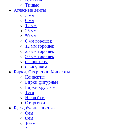
Тишью
Атласные ленты
3 мм
6 мм
12 мм
25 мм
50 мм
6 мм горошек
12 мм горошек
25 мм горошек
50 мм горошек
с люрексом
с рисунком
Бирки, Oткрытки, Конверты
Конверты
Бирки фигурные
Бирки круглые
Теги
Наклейки
Открытки
Бусы, бусины и стразы
6мм
8мм
10мм