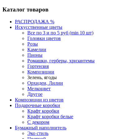
Каталог товаров
РАСПРОДАЖА %
Искусственные цветы
Все по 3 и по 5 руб (min 10 шт)
Головки цветов
Розы
Камелии
Пионы
Ромашки, герберы, хризантемы
Гортензия
Композиции
Зелень, ягоды
Орхидеи, Лилии
Мелкоцвет
Другое
Композиции из цветов
Подарочные коробки
Крафт коробки
Крафт коробки белые
С декором
Бумажный наполнитель
Эко стиль
Цветной