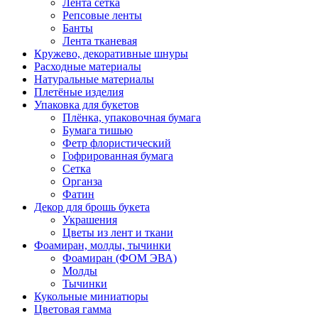
Лента сетка
Репсовые ленты
Банты
Лента тканевая
Кружево, декоративные шнуры
Расходные материалы
Натуральные материалы
Плетёные изделия
Упаковка для букетов
Плёнка, упаковочная бумага
Бумага тишью
Фетр флористический
Гофрированная бумага
Сетка
Органза
Фатин
Декор для брошь букета
Украшения
Цветы из лент и ткани
Фоамиран, молды, тычинки
Фоамиран (ФОМ ЭВА)
Молды
Тычинки
Кукольные миниатюры
Цветовая гамма