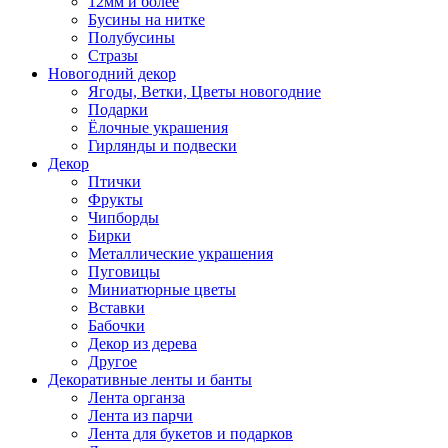
12мм и более
Бусины на нитке
Полубусины
Стразы
Новогодний декор
Ягоды, Ветки, Цветы новогодние
Подарки
Ёлочные украшения
Гирлянды и подвески
Декор
Птички
Фрукты
Чипборды
Бирки
Металлические украшения
Пуговицы
Миниатюрные цветы
Вставки
Бабочки
Декор из дерева
Другое
Декоративные ленты и банты
Лента органза
Лента из парчи
Лента для букетов и подарков