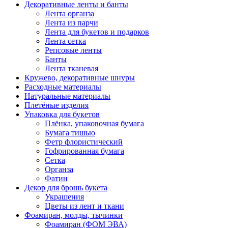
Декоративные ленты и банты
Лента органза
Лента из парчи
Лента для букетов и подарков
Лента сетка
Репсовые ленты
Банты
Лента тканевая
Кружево, декоративные шнуры
Расходные материалы
Натуральные материалы
Плетёные изделия
Упаковка для букетов
Плёнка, упаковочная бумага
Бумага тишью
Фетр флористический
Гофрированная бумага
Сетка
Органза
Фатин
Декор для брошь букета
Украшения
Цветы из лент и ткани
Фоамиран, молды, тычинки
Фоамиран (ФОМ ЭВА)