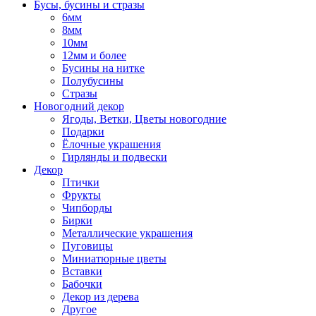
Бусы, бусины и стразы
6мм
8мм
10мм
12мм и более
Бусины на нитке
Полубусины
Стразы
Новогодний декор
Ягоды, Ветки, Цветы новогодние
Подарки
Ёлочные украшения
Гирлянды и подвески
Декор
Птички
Фрукты
Чипборды
Бирки
Металлические украшения
Пуговицы
Миниатюрные цветы
Вставки
Бабочки
Декор из дерева
Другое