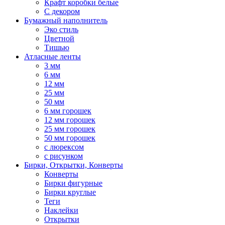
Крафт коробки белые
С декором
Бумажный наполнитель
Эко стиль
Цветной
Тишью
Атласные ленты
3 мм
6 мм
12 мм
25 мм
50 мм
6 мм горошек
12 мм горошек
25 мм горошек
50 мм горошек
с люрексом
с рисунком
Бирки, Oткрытки, Конверты
Конверты
Бирки фигурные
Бирки круглые
Теги
Наклейки
Открытки