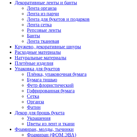
Декоративные ленты и банты
Лента органза
Лента из парчи
Лента для букетов и подарков
Лента сетка
Репсовые ленты
Банты
Лента тканевая
Кружево, декоративные шнуры
Расходные материалы
Натуральные материалы
Плетёные изделия
Упаковка для букетов
Плёнка, упаковочная бумага
Бумага тишью
Фетр флористический
Гофрированная бумага
Сетка
Органза
Фатин
Декор для брошь букета
Украшения
Цветы из лент и ткани
Фоамиран, молды, тычинки
Фоамиран (ФОМ ЭВА)