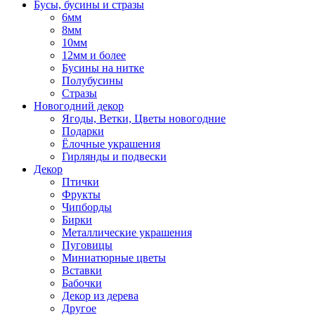
Бусы, бусины и стразы
6мм
8мм
10мм
12мм и более
Бусины на нитке
Полубусины
Стразы
Новогодний декор
Ягоды, Ветки, Цветы новогодние
Подарки
Ёлочные украшения
Гирлянды и подвески
Декор
Птички
Фрукты
Чипборды
Бирки
Металлические украшения
Пуговицы
Миниатюрные цветы
Вставки
Бабочки
Декор из дерева
Другое