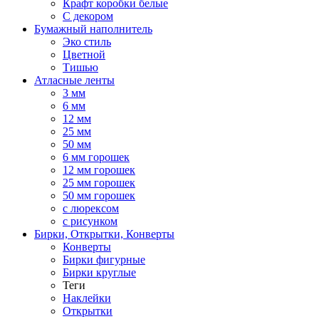
Крафт коробки белые
С декором
Бумажный наполнитель
Эко стиль
Цветной
Тишью
Атласные ленты
3 мм
6 мм
12 мм
25 мм
50 мм
6 мм горошек
12 мм горошек
25 мм горошек
50 мм горошек
с люрексом
с рисунком
Бирки, Oткрытки, Конверты
Конверты
Бирки фигурные
Бирки круглые
Теги
Наклейки
Открытки